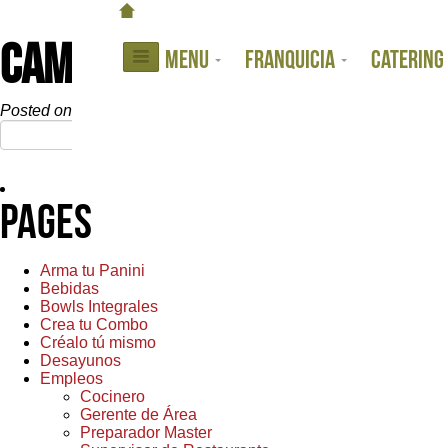
CAMINOS DE CENTENNIAL
MENU
FRANQUICIA
CATERING
Posted on:
July 25th, 2025
by
cewebmaster
Search
for:
Pages
Arma tu Panini
Bebidas
Bowls Integrales
Crea tu Combo
Créalo tú mismo
Desayunos
Empleos
Cocinero
Gerente de Área
Preparador Master