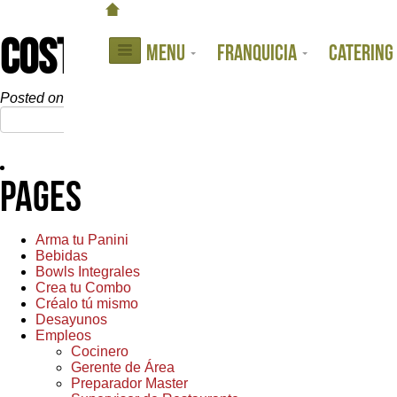
COSTA DEL ESTE
MENU
FRANQUICIA
CATERING
Posted on:
July 11th, 2017
by
cewebmaster
Search
for:
Pages
Arma tu Panini
Bebidas
Bowls Integrales
Crea tu Combo
Créalo tú mismo
Desayunos
Empleos
Cocinero
Gerente de Área
Preparador Master